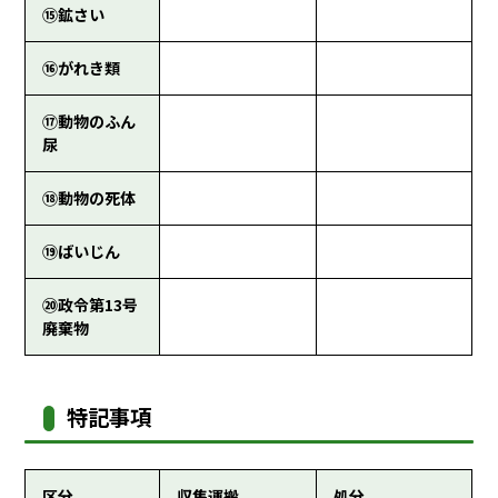
⑮鉱さい
⑯がれき類
⑰動物のふん
尿
⑱動物の死体
⑲ばいじん
⑳政令第13号
廃棄物
特記事項
区分
収集運搬
処分