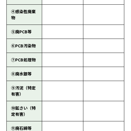
④感染性廃棄
物
⑤廃PCB等
⑥PCB汚染物
⑦PCB処理物
⑧廃水銀等
⑨汚泥（特定
有害）
⑩鉱さい（特
定有害）
⑪廃石綿等