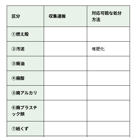
対応可能な処分
区分
収集運搬
方法
①燃え殻
②汚泥
堆肥化
③廃油
④廃酸
⑤廃アルカリ
⑥廃プラスチ
ック類
⑦紙くず