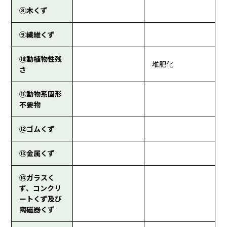
⑧木くず
⑨繊維くず
⑩動植物性残
堆肥化
さ
⑪動物系固形
不要物
⑫ゴムくず
⑬金属くず
⑭ガラスく
ず、コンクリ
ートくず及び
陶磁器くず