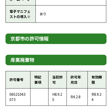
電子マニフェ
あり
ストの導入※
京都市の許可情報
産業廃棄物
特記
当初許
許可年
有効期
許可番号
事項
可
月日
限
06521043
H8.9.2
R8.9.2
R4.2.8
073
5
4