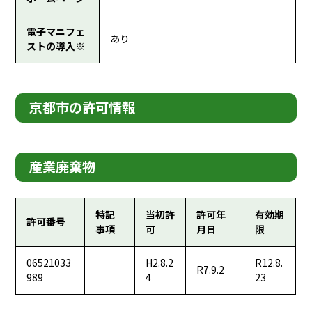
電子マニフェ
あり
ストの導入※
京都市の許可情報
産業廃棄物
特記
当初許
許可年
有効期
許可番号
事項
可
月日
限
06521033
H2.8.2
R12.8.
R7.9.2
989
4
23