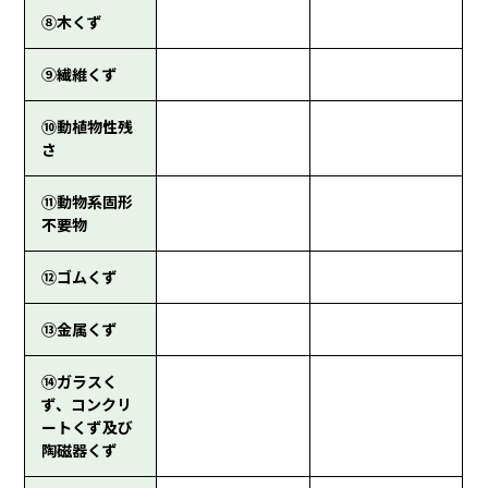
⑧木くず
⑨繊維くず
⑩動植物性残
さ
⑪動物系固形
不要物
⑫ゴムくず
⑬金属くず
⑭ガラスく
ず、コンクリ
ートくず及び
陶磁器くず