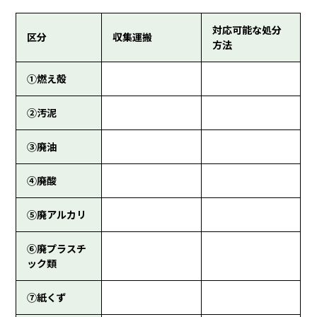
対応可能な処分
区分
収集運搬
方法
①燃え殻
②汚泥
③廃油
④廃酸
⑤廃アルカリ
⑥廃プラスチ
ック類
⑦紙くず