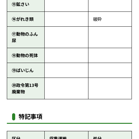
⑮鉱さい
⑯がれき類
破砕
⑰動物のふん
尿
⑱動物の死体
⑲ばいじん
⑳政令第13号
廃棄物
特記事項
区分
収集運搬
処分