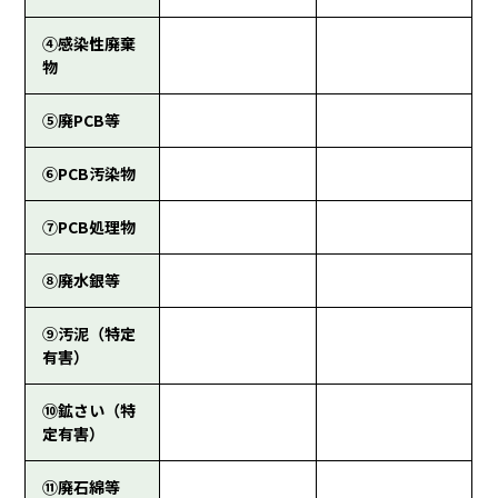
④感染性廃棄
物
⑤廃PCB等
⑥PCB汚染物
⑦PCB処理物
⑧廃水銀等
⑨汚泥（特定
有害）
⑩鉱さい（特
定有害）
⑪廃石綿等