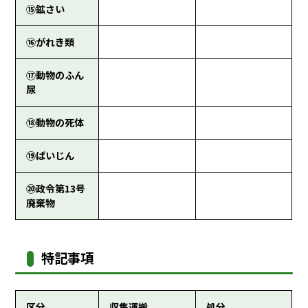
⑮鉱さい
⑯がれき類
⑰動物のふん
尿
⑱動物の死体
⑲ばいじん
⑳政令第13号
廃棄物
特記事項
区分
収集運搬
処分