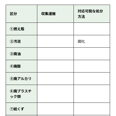
対応可能な処分
区分
収集運搬
方法
①燃え殻
②汚泥
固化
③廃油
④廃酸
⑤廃アルカリ
⑥廃プラスチ
ック類
⑦紙くず