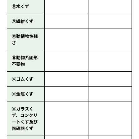
⑧木くず
⑨繊維くず
⑩動植物性残
さ
⑪動物系固形
不要物
⑫ゴムくず
⑬金属くず
⑭ガラスく
ず、コンクリ
ートくず及び
陶磁器くず