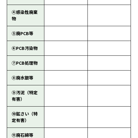
④感染性廃棄
物
⑤廃PCB等
⑥PCB汚染物
⑦PCB処理物
⑧廃水銀等
⑨汚泥（特定
有害）
⑩鉱さい（特
定有害）
⑪廃石綿等