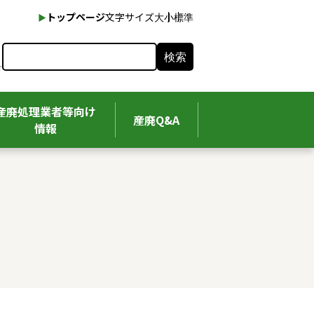
本文へ
トップページ
文字サイズ
大
小
標準
検索
産廃処理業者等向け
産廃Q&A
情報