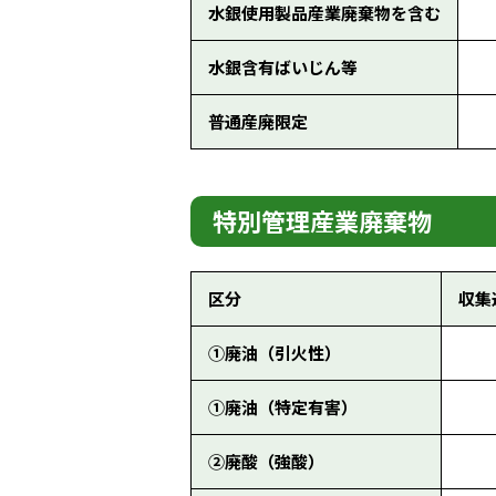
水銀使用製品産業廃棄物を含む
水銀含有ばいじん等
普通産廃限定
特別管理産業廃棄物
区分
収集
①廃油（引火性）
①廃油（特定有害）
②廃酸（強酸）