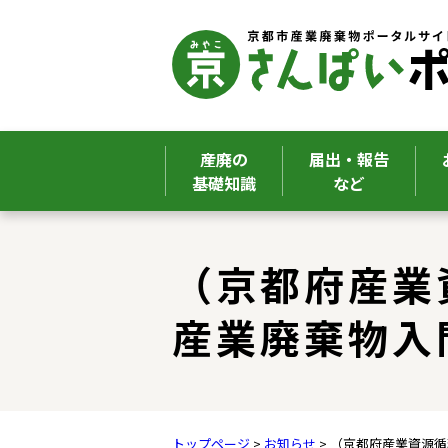
産廃の
届出・報告
基礎知識
など
ここから本文です。
（京都府産業
産業廃棄物入
トップページ
>
お知らせ
> （京都府産業資源