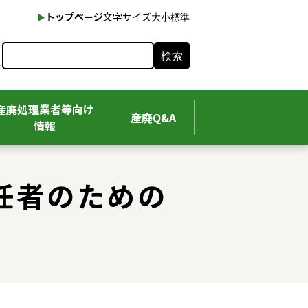
本文へ
トップページ
文字サイズ
大
小
標準
検索
産廃処理業者等向け
産廃Q&A
情報
任者のための