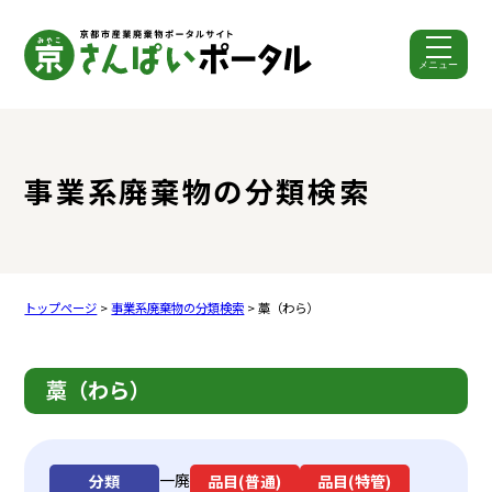
メニュー
ここから本文です。
事業系廃棄物の分類検索
トップページ
>
事業系廃棄物の分類検索
> 藁（わら）
藁（わら）
一廃
分類
品目(普通)
品目(特管)